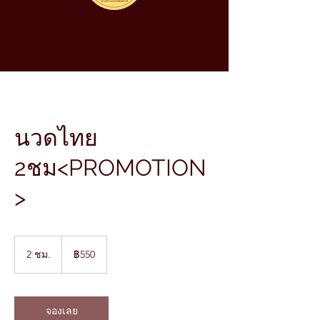
นวดไทย
2ชม<PROMOTION
>
550
บาท
2 ชม.
2
฿550
ไทย
ช
ม
.
จองเลย