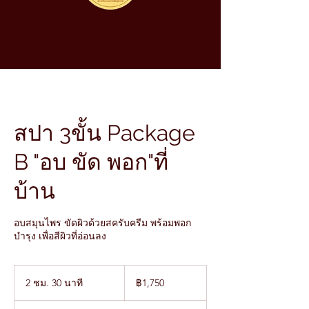
สปา 3ขั้น Package
B "อบ ขัด พอก"ที่
บ้าน
อบสมุนไพร ขัดผิวด้วยสครับครีม พร้อมพอก
บำรุง เพื่อสีผิวที่อ่อนลง
1,750
บาท
2 ชม. 30 นาที
2
฿1,750
ไทย
ช