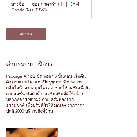
ม
บางซื่อ
|
ซอย ลาดพร้าว 1
|
SYM
.
Condo วิภาวดีรังสิต
3
0
น
า
จองเลย
ที
คำบรรยายบริการ
Package A "อบ ขัด พอก" 3 ขั้นตอน เริ่มต้น
ด้วยอบสมุนไพรสด เปิดรูขุมขนทั่วร่างกาย
กลิ่นไอน้ำจากสมุนไพรสด ช่วยให้สดชื่นเพื่อผิว
กายสดชื่น ขัดผิวด้วยสครับครีมที่มีให้เลือก
หลากหลาย พอกผิว ด้วย ครีมพอกจาก
ธรรมชาติ เพื่อปรับสีผิวให้อ่อนลง จากราคา
ปกติ 2000 บริการถึงที่บ้าน