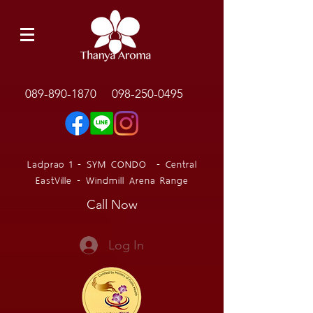
089-890-1870
098-250-0495
Ladprao 1 - SYM CONDO - Central
EastVille - Windmill Arena Range
Call Now
Log In