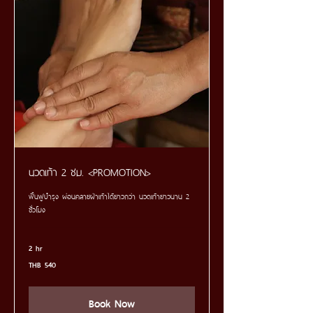
นวดเท้า 2 ชม. <PROMOTION>
ฟื้นฟูบำรุง ผ่อนคลายฝ่าเท้าได้ยาวกว่า นวดเท้ายาวนาน 2
ชั่วโมง
2 hr
540
THB 540
Thai
baht
Book Now