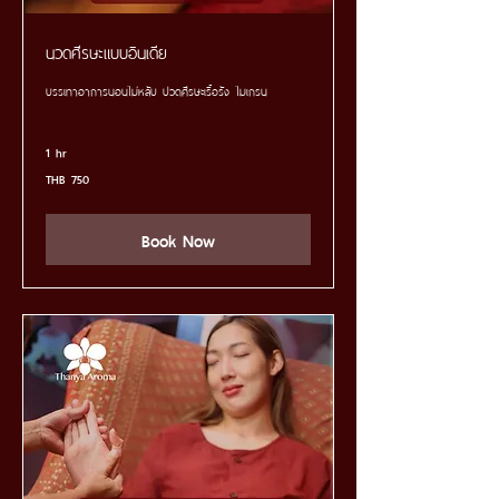
นวดศีรษะแบบอินเดีย
บรรเทาอาการนอนไม่หลับ ปวดศีรษะเรื้อรัง ไมเกรน
1 hr
750
THB 750
Thai
baht
Book Now