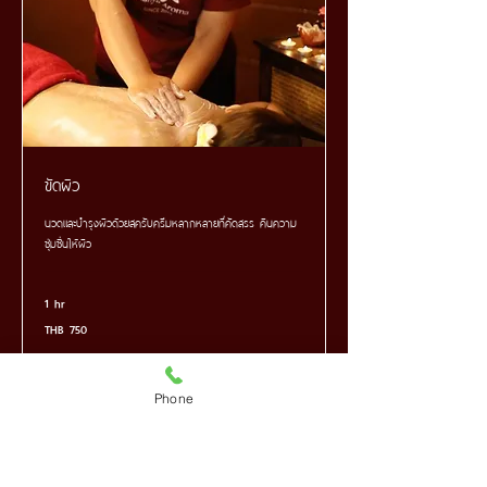
ขัดผิว
นวดและบำรุงผิวด้วยสครับครีมหลากหลายที่คัดสรร คืนความ
ชุ่มชื่นให้ผิว
1 hr
750
THB 750
Thai
baht
Book Now
Phone