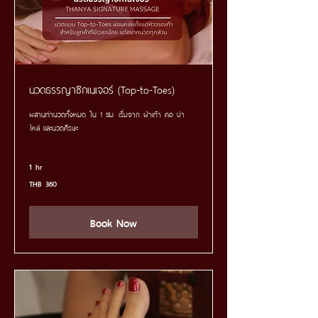
นวดธรรญาซิกเนเจอร์ (Top-to-Toes)
ผสานท่านวดทั้งหมด ใน 1 ชม. เริ่มจาก ฝ่าเท้า คอ บ่า
ไหล่ และนวดศีรษะ
1 hr
360
THB 360
Thai
baht
Book Now