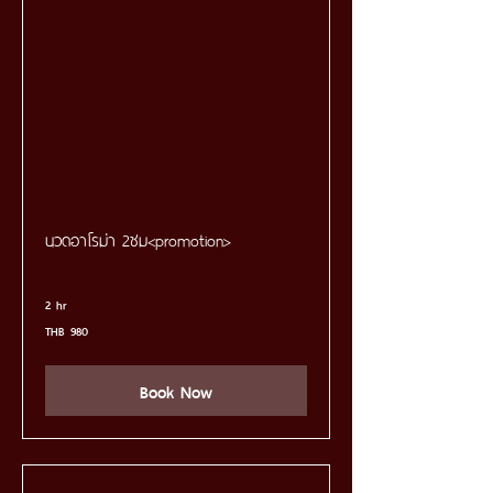
นวดอาโรม่า 2ชม<promotion>
2 hr
980
THB 980
Thai
baht
Book Now