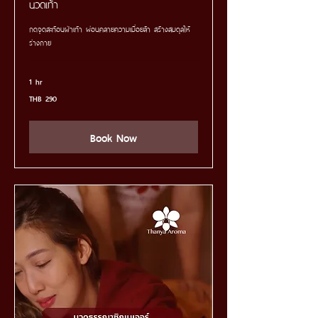
นวดเท้า
กดจุดสะท้อนฝ่าเท้า ผ่อนคลายความเมื่อยล้า สร้างสมดุลให้
ร่างกาย
1 hr
290
THB 290
Thai
baht
Book Now