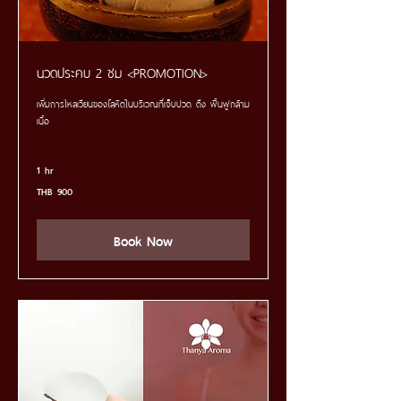
นวดประคบ 2 ชม <PROMOTION>
เพิ่มการไหลเวียนของโลหิตในบริเวณที่เจ็บปวด ตึง ฟื้นฟูกล้าม
เนื้อ
1 hr
900
THB 900
Thai
baht
Book Now