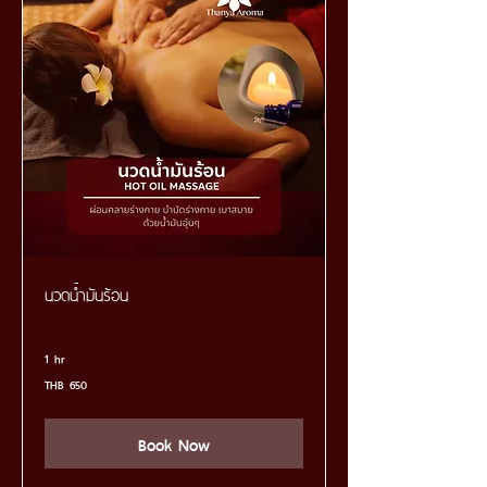
นวดนํ้ามันร้อน
1 hr
650
THB 650
Thai
baht
Book Now