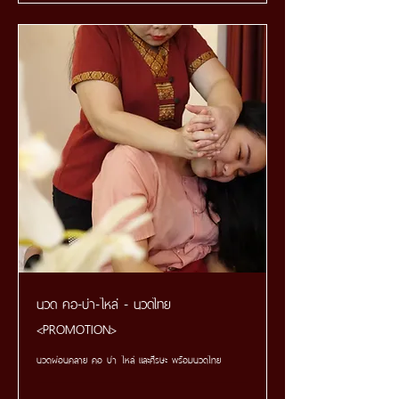
นวด คอ-บ่า-ไหล่ - นวดไทย
<PROMOTION>
นวดผ่อนคลาย คอ บ่า ไหล่ และศีรษะ พร้อมนวดไทย