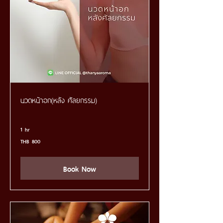
นวดหน้าอก(หลัง ศัลยกรรม)
1 hr
800
THB 800
Thai
baht
Book Now