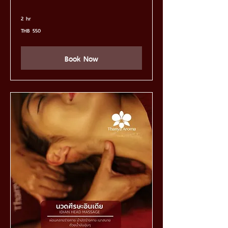
2 hr
550
THB 550
Thai
baht
Book Now