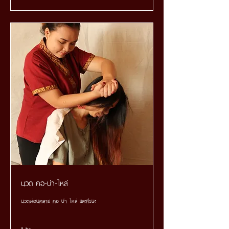
นวด คอ-บ่า-ไหล่
นวดผ่อนคลาย คอ บ่า ไหล่ และศีรษะ
1 hr