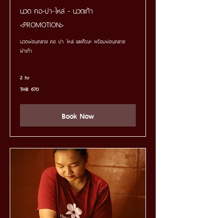
นวด คอ-บ่า-ไหล่ - นวดเท้า
<PROMOTION>
นวดผ่อนคลาย คอ บ่า ไหล่ และศีรษะ พร้อมผ่อนคลาย
ฝ่าเท้า
2 hr
670
THB 670
Thai
baht
Book Now