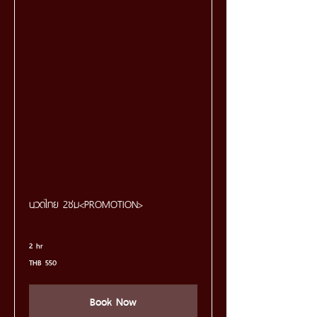
นวดไทย 2ชม<PROMOTION>
2 hr
550
THB 550
Thai
baht
Book Now