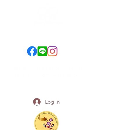
089-890-1870
098-250-0495
Ladprao 1 - SYM CONDO - Central
EastVille - Windmill Arena Range
Call Now
Log In