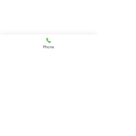
Phone
ความคิดเห็น
เขียนความคิดเห็น…
ชำระเงินผ่าน QR สแกนรับชำระได้ทั้ง
1 ตค 64 คลายล็อค CO
เงินสดและบัตรเครดิต
นวดได้ทุกบริการ