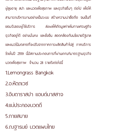
ผู้สูงอายุ สปา และนวดเพื่อสุขภาพ และธุรกิจอื่นๆ ต่อไป เพื่อให้
สามารถบริหารงานอย่างเป็นระบบ สร้างความน่าเชื่อถือ จนเป็นที่
ยอมรับของผู้ใช้บริการ ส่งผลให้เกิดมูลค่าเพิ่มทางเศรษฐกิจ 
ธุรกิจอยู่ได้ อย่างมั่นคง และยั่งยืน สอดคล้องกับนโยบายรัฐบาล
และแนวโน้มตลาดที่จะปรับจากภาคการผลิตสินค้าไปสู่ ภาคบริการ 
โดยในปี 2559 นี้มีสถานประกอบการที่ผ่านเกณฑ์มาตรฐานธุรกิจ
นวดเพื่อสุขภาพ  จำนวน 28 รายดังต่อไปนี้
1.Lemongrass Bangkok
2.อ.หัตถเวช
3.อินดาราสปา แอนด์มาสสาจ
4.แม่ประคองนวดดี
5.กายสบาย
6.ณฐารมย์ นวดแผนไทย