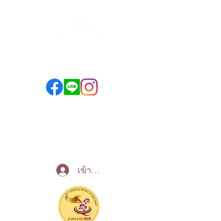
089-890-1870
098-250-0495
ลาดพร้าว ซ.1 - วิภาวดี-ลาดพร้าว (SYM-Condo)
เปิด
- บางซื่อ (คอนโดยูดีไลท์ 2 @บางซื่อ สเตชั่น)
บริการทุกวัน 10:00 - 22:00 น
Call Now
เข้าสู่ระบบ