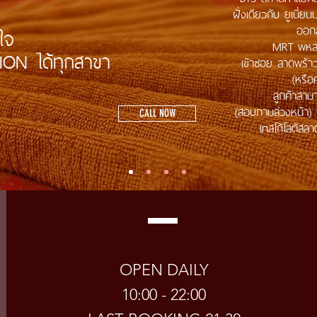
ฝั่งเดียวกับ ยูเนี่ย
ออกล
ใจ
MRT พหลโ
TION ได้ทุกสาขา
เข้าซอย ลาดพร้
(หรือ
ลูกค้าสา
(สอบถามล่วงหน้า)
CALL NOW
เทสโก้โลตัสล
CALL NOW
OPEN DAILY
10:00 - 22:00