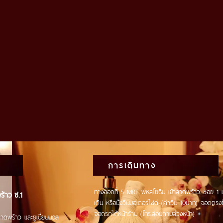
การเดินทาง
ทางออกที่ 5 MRT พหลโยธิน เข้าลาดพร้าว ซอย 
้าว ซ.1
เดิน หรือนั่งวินมอเตอร์ไซด์ (ค่าวิน 10บาท) จอด
ตรงข
จอดรถได้หน้าร้าน (โทร.สอบถามล่วงหน้า)
าดพร้าว และยูเนี่ยนมอล