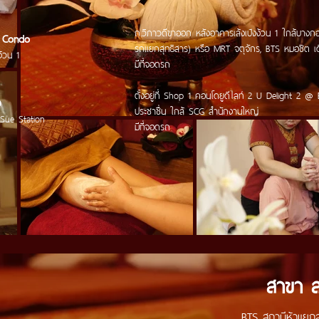
ถ.วิภาวดีขาออก หลังอาคารเล้งเป้งง้วน 1 ใกล้บางก
M Condo
รถแยกสุทธิสาร) หรือ
MRT จตุจักร, BTS หมอชิต เดิ
ง้วน 1
มีที่จอดรถ
ตั้งอยู่ที่ Shop 1 คอนโดยูดีไลท์ 2 U Delight 2 
อ
ประชาชื่น ใกล้ SCG สำนักงานใหญ่
Sue Station
มีที่จอดรถ
สาขา ล
BTS สถานีห้าแยก