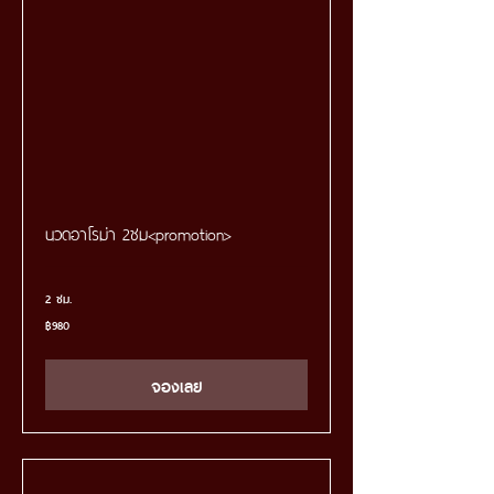
นวดอาโรม่า 2ชม<promotion>
2 ชม.
980
฿980
บาท
ไทย
จองเลย