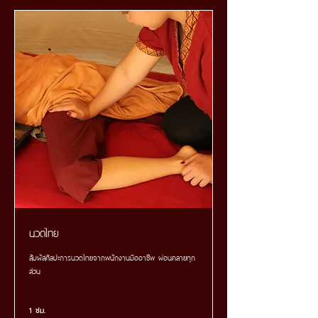
นวดไทย
สัมผัสศิลปะการนวดไทยจากพนักงานมืออาชีพ ผ่อนคลายทุก
ส่วน
1 ชม.