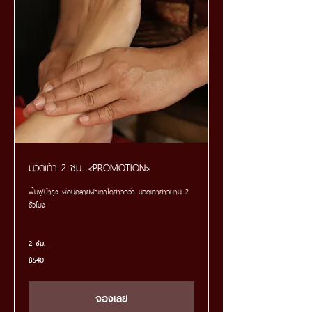
นวดเท้า 2 ชม. <PROMOTION>
ฟื้นฟูบำรุง ผ่อนคลายฝ่าเท้าได้ยาวกว่า นวดเท้ายาวนาน 2
ชั่วโมง
2 ชม.
540
฿540
บาท
ไทย
จองเลย