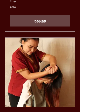
2 ชม.
650
฿650
บาท
ไทย
จองเลย