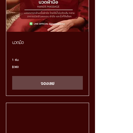
นวดมือ
1 ชม.
360
฿360
บาท
ไทย
จองเลย