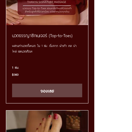
นวดธรรญาซิกเนเจอร์ (Top-to-Toes)
ผสานท่านวดทั้งหมด ใน 1 ชม. เริ่มจาก ฝ่าเท้า คอ บ่า
ไหล่ และนวดศีรษะ
1 ชม.
360
฿360
บาท
ไทย
จองเลย