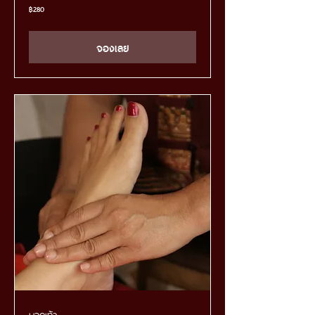
280
฿280
บาท
ไทย
จองเลย
นวดเท้า