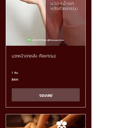
นวดหน้าอก(หลัง ศัลยกรรม)
1 ชม.
800
฿800
บาท
ไทย
จองเลย