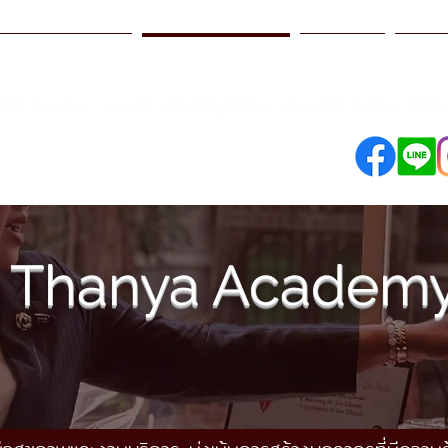
รฐานการบริการ
ธรรญา อคาเดมี
โปรโมชั่น
สาขา
เปิด
SYM-Condo) - บางซื่อ (คอนโดยูดีไลท์ 2 @บางซื่อ สเตชั่น)
098-250-0495
089-890-1870
Thanya Academ