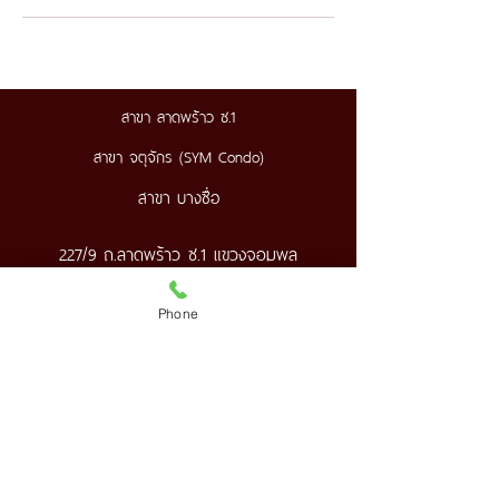
สาขา ลาดพร้าว ซ.1
สาขา จตุจักร (SYM Condo)
สาขา บางซื่อ
227/9 ถ.ลาดพร้าว ซ.1 แขวงจอมพล
เขตจตุจักร กทม.
089-890-1870
,
098-250-0495
Phone
thanyaaroma@gmail.com
MRT พหลโยธิน ทางออก 5 เดิน 400 ม.
Google Map