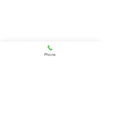
Phone
ความคิดเห็น
เขียนความคิดเห็น…
ชำระเงินผ่าน QR สแกนรับชำระได้ทั้ง
1 ตค 64 คลายล็อค CO
เงินสดและบัตรเครดิต
นวดได้ทุกบริการ