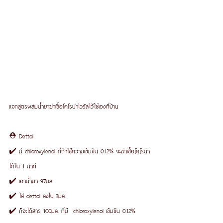
แจกสูตรผสมน้ำยาฆ่าเชื้อโคโรน่าไวรัสไว้ใช้เองที่บ้าน 
⛑ Dettol
✔️ มี chloroxylenol ที่ถ้าใช้ความเข้มข้น 0.12% จะฆ่าเชื้อโคโรน่า
ได้ใน 1 นาที 
✔️ เอาน้ำมา 97มล.
✔️ ใส่ dettol ลงไป 3มล.
✔️ ก็จะได้สาร 100มล. ที่มี  chloroxylenol เข้มข้น 0.12%