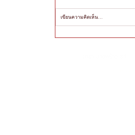
เขียนความคิดเห็น…
หลักสูตรนวดเพื่อสุขภาพ 60 ชั่วโมง เปิด
ประตูสู่อาชีพ
สาขา ลาดพร้าว ซ.1
227/9 ถ.ลาดพร้าว ซ.1 แขวงจ
เขตจตุจักร กทม.
089-890-1870, 098-250-0495
thanyaaroma@gmail.com
MRT พหลโยธิน ทางออก 5 เด
Google Map