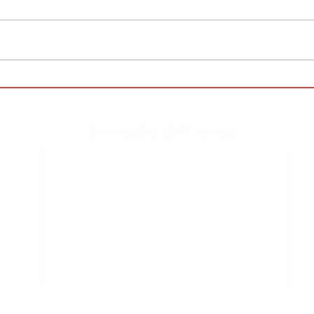
ขัดผิวบ่อยแค่ไหนดี
🏡 นว
Massa
สาขา จตุจักร (SYM Condo)
Shop 4 (333/729) SYM Condo
อมพล
แขวงจอมพล
เขตจตุจักร กทม.
089-890-1870, 098-250-0495
thanyaaroma@gmail.com
BTS หมอชิต เข้า ซ.เฉยพ่วง 400 ม.
ิน 400 ม.
มีที่จอดรถ
Google Map