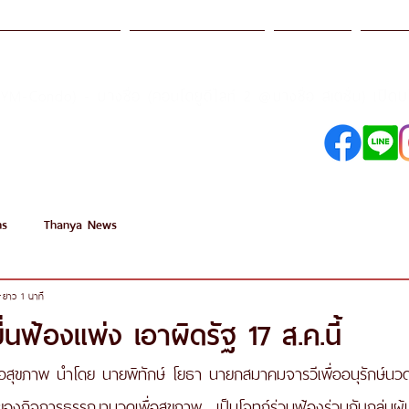
รฐานการบริการ
ธรรญา อคาเดมี
โปรโมชั่น
สาขา
เปิด
SYM-Condo) - บางซื่อ (คอนโดยูดีไลท์ 2 @บางซื่อ สเตชั่น)
098-250-0495
089-890-1870
ns
Thanya News
ยาว 1 นาที
ื่นฟ้องแพ่ง เอาผิดรัฐ 17 ส.ค.นี้
ื่อสุขภาพ นำโดย นายพิทักษ์ โยธา นายกสมาคมจารวีเพื่ออนุรักษ์น
้าของกิจการธรรญานวดเพื่อสุขภาพ  เป็นโจทก์ร่วมฟ้องร่วมกับกลุ่มผ