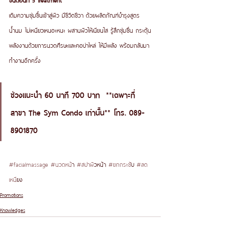
เติมความชุ่มชื้นเข้าสู่ผิว มีชีวิตชีวา ด้วยผลิตภัณฑ์บำรุงสูตร
น้ำนม ไม่เหนียวเหนอะหนะ ผสานผิวให้เนียนใส รู้สึกชุ่มชื่น กระตุ้น
พลังงานด้วยการนวดศีรษะและคอบ่าไหล่ ให้มีพลัง พร้อมกลับมา
ทำงานอีกครั้ง 
ช่วงแนะนำ 60 นาที 700 บาท
  **เฉพาะที่
สาขา The Sym Condo เท่านั้น** โทร. 089-
8901870 
#facialmassage
#นวดหน
้า 
#สปาผ
ิวหน้า 
#ยกกระช
ับ 
#ลด
เหน
ียง
Promotions
Knowledges