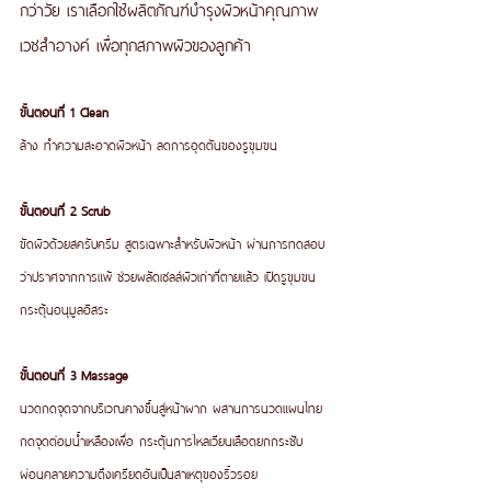
กว่าวัย เราเลือกใช้ผลิตภัณฑ์บำรุงผิวหน้าคุณภาพ
เวชสำอางค์ เพื่อทุกสภาพผิวของลูกค้า
ขั้นตอนที่ 1 Clean 
ล้าง ทำความสะอาดผิวหน้า ลดการอุดตันของรูขุมขน
ขั้นตอนที่ 2 Scrub 
ขัดผิวด้วยสครับครีม สูตรเฉพาะสำหรับผิวหน้า ผ่านการทดสอบ
ว่าปราศจากการแพ้ ช่วยผลัดเซลล์ผิวเก่าที่ตายแล้ว เปิดรูขุมขน 
กระตุ้นอนุมูลอิสระ
ขั้นตอนที่ 3 Massage 
นวดกดจุดจากบริเวณคางขึ้นสู่หน้าผาก ผสานการนวดแผนไทย 
กดจุดต่อมน้ำเหลืองเพื่อ กระตุ้นการไหลเวียนเลือดยกกระชับ 
ผ่อนคลายความตึงเครียดอันเป็นสาเหตุของริ้วรอย