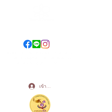
089-890-1870
098-250-0495
ลาดพร้าว ซ.1 - วิภาวดี-ลาดพร้าว (SYM-Condo)
เปิด
- บางซื่อ (คอนโดยูดีไลท์ 2 @บางซื่อ สเตชั่น)
บริการทุกวัน 10:00 - 22:00 น
Call Now
เข้าสู่ระบบ