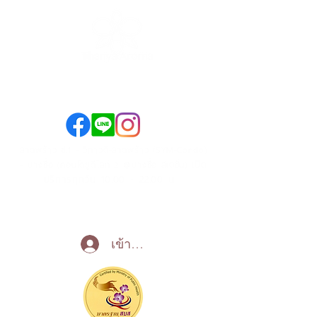
089-890-1870
098-250-0495
ลาดพร้าว ซ.1 - วิภาวดี-ลาดพร้าว (SYM-Condo)
เปิด
- บางซื่อ (คอนโดยูดีไลท์ 2 @บางซื่อ สเตชั่น)
บริการทุกวัน 10:00 - 22:00 น
Call Now
เข้าสู่ระบบ