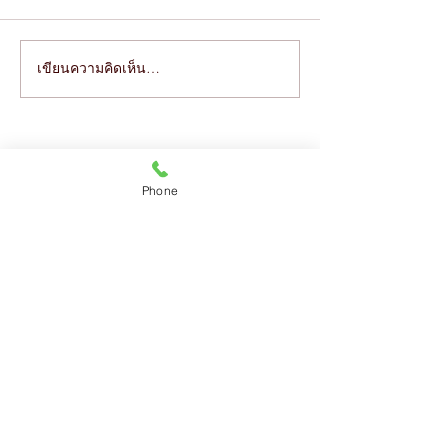
เขียนความคิดเห็น…
ชำระเงินผ่าน QR สแกนรับชำระได้ทั้ง
1 ตค 64 คลายล็อค CO
เงินสดและบัตรเครดิต
นวดได้ทุกบริการ
สาขา ลาดพร้าว ซ.1
สาขา จตุจักร (SYM Condo)
Phone
สาขา บางซื่อ
227/9 ถ.ลาดพร้าว ซ.1 แขวงจอมพล
เขตจตุจักร กทม.
089-890-1870
,
098-250-0495
thanyaaroma@gmail.com
MRT พหลโยธิน ทางออก 5 เดิน 400 ม.
Google Map