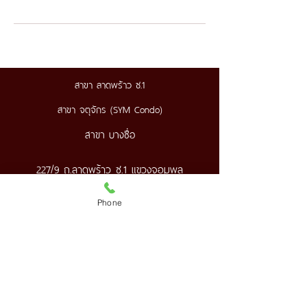
สาขา ลาดพร้าว ซ.1
สาขา จตุจักร (SYM Condo)
สาขา บางซื่อ
227/9 ถ.ลาดพร้าว ซ.1 แขวงจอมพล
เขตจตุจักร กทม.
Phone
089-890-1870
,
098-250-0495
thanyaaroma@gmail.com
MRT พหลโยธิน ทางออก 5 เดิน 400 ม.
Google Map