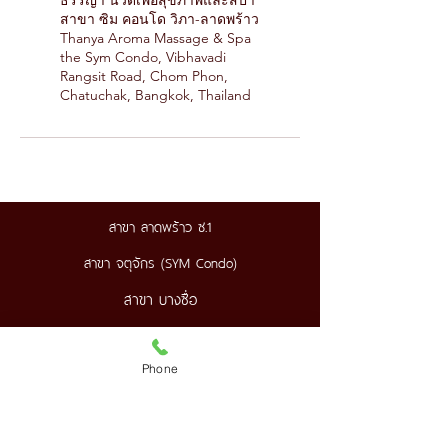
ธรรญา นวดเพื่อสุขภาพและสปา
สาขา ซิม คอนโด วิภา-ลาดพร้าว
Thanya Aroma Massage & Spa
the Sym Condo, Vibhavadi
Rangsit Road, Chom Phon,
Chatuchak, Bangkok, Thailand
สาขา ลาดพร้าว ซ.1
สาขา จตุจักร (SYM Condo)
สาขา บางซื่อ
227/9 ถ.ลาดพร้าว ซ.1 แขวงจอมพล
Phone
เขตจตุจักร กทม.
089-890-1870
,
098-250-0495
thanyaaroma@gmail.com