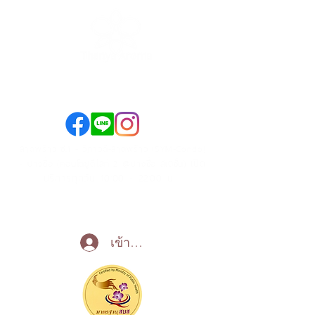
089-890-1870
098-250-0495
ลาดพร้าว ซ.1 - วิภาวดี-ลาดพร้าว (SYM-Condo)
เปิด
- บางซื่อ (คอนโดยูดีไลท์ 2 @บางซื่อ สเตชั่น)
บริการทุกวัน 10:00 - 22:00 น
Call Now
เข้าสู่ระบบ