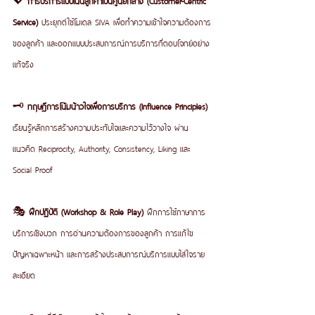
Service) 
ประยุกต์ใช้โมเดล SIVA เพื่อทำความเข้าใจความต้องการ
ของลูกค้า และออกแบบประสบการณ์การบริการที่ตอบโจทย์อย่าง
แท้จริง
🗝️ 
ทฤษฎีการโน้มน้าวใจเพื่อการบริการ (Influence Principles) 
เรียนรู้หลักการสร้างความประทับใจและความไว้วางใจ ผ่าน
แนวคิด Reciprocity, Authority, Consistency, Liking และ 
Social Proof
🎭 
ฝึกปฏิบัติ (Workshop & Role Play) 
ฝึกการใช้ภาษาการ
บริการเชิงบวก การอ่านความต้องการของลูกค้า การแก้ไข
ปัญหาเฉพาะหน้า และการสร้างประสบการณ์บริการแบบใส่ใจราย
ละเอียด