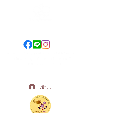
089-890-1870
098-250-0495
ลาดพร้าว ซ.1 - วิภาวดี-ลาดพร้าว (SYM-Condo)
เปิด
- บางซื่อ (คอนโดยูดีไลท์ 2 @บางซื่อ สเตชั่น)
บริการทุกวัน 10:00 - 22:00 น
Call Now
เข้าสู่ระบบ