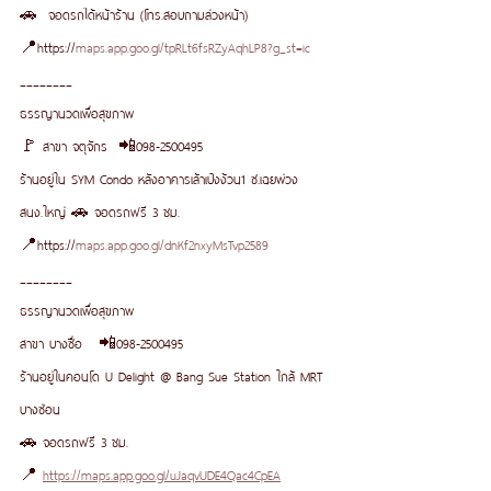
🚗  จอดรถได้หน้าร้าน (โทร.สอบถามล่วงหน้า)  
📍https://
maps.app.goo.gl/tpRLt6fsRZyAqhLP8?g_st=ic
________
ธรรญานวดเพื่อสุขภาพ
🚩 สาขา จตุจักร  📲098-2500495
ร้านอยู่ใน SYM Condo หลังอาคารเล้าเป้งง้วน1 ซ.เฉยพ่วง 
สนง.ใหญ่ 🚗 จอดรถฟรี 3 ชม.  
📍https://
maps.app.goo.gl/dnKf2nxyMsTvp2589
________
ธรรญานวดเพื่อสุขภาพ
สาขา บางซื่อ   📲098-2500495
ร้านอยู่ในคอนโด U Delight @ Bang Sue Station ใกล้ MRT 
บางซ่อน
🚗 จอดรถฟรี 3 ชม.  
📍 
https://maps.app.goo.gl/uJaqvUDE4Qac4CpEA