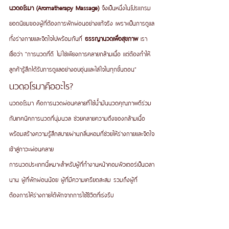
นวดอโรมา (Aromatherapy Massage)
 จึงเป็นหนึ่งในโปรแกรม
ยอดนิยมของผู้ที่ต้องการพักผ่อนอย่างแท้จริง เพราะเป็นการดูแล
ทั้งร่างกายและจิตใจไปพร้อมกันที่ 
ธรรญานวดเพื่อสุขภาพ
 เรา
เชื่อว่า "การนวดที่ดี ไม่ใช่เพียงการคลายกล้ามเนื้อ แต่ต้องทำให้
ลูกค้ารู้สึกได้รับการดูแลอย่างอบอุ่นและใส่ใจในทุกขั้นตอน"
นวดอโรมาคืออะไร?
นวดอโรมา คือการนวดผ่อนคลายที่ใช้น้ำมันนวดคุณภาพดีร่วม
กับเทคนิคการนวดที่นุ่มนวล ช่วยคลายความตึงของกล้ามเนื้อ 
พร้อมสร้างความรู้สึกสบายผ่านกลิ่นหอมที่ช่วยให้ร่างกายและจิตใจ
เข้าสู่ภาวะผ่อนคลาย
การนวดประเภทนี้เหมาะสำหรับผู้ที่ทำงานหน้าคอมพิวเตอร์เป็นเวลา
นาน ผู้ที่พักผ่อนน้อย ผู้ที่มีความเครียดสะสม รวมถึงผู้ที่
ต้องการให้ร่างกายได้พักจากการใช้ชีวิตที่เร่งรีบ