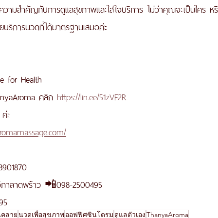
้ความสำคัญกับการดูแลสุขภาพและใส่ใจบริการ ไม่ว่าคุณจะเป็นใคร หร
ยบริการนวดที่ได้มาตรฐานเสมอค่ะ 
 for Health
anyaAroma คลิก 
https://lin.ee/51zVF2R
ค่ะ
aaromamassage.com/
8901870
วิภาลาดพร้าว 📲098-2500495
95
นคลาย
นวดเพื่อสุขภาพ
ออฟฟิศซินโดรม
ดูแลตัวเอง
ThanyaAroma