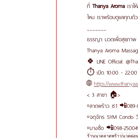
ที่ 
Thanya Aroma
 เราให
ไหน เราพร้อมดูแลคุณด้ว
_______
ธรรญา นวดเพื่อสุขภาพ
Thanya Aroma Massage
🍀 LINE Official: @Th
⏱ เปิด 10:00 - 22:00 
🌐 
https://www.thany
< 3 สาขา 🏠>
▫️ลาดพร้าว ซ.1 📲089-
▫️จตุจักร SYM Condo 
▫️บางซื่อ 📲098-25004
ร้านนวดลาดพร้าว
นวดผ่อ