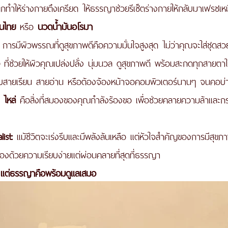
ึกทำให้ร่างกายตึงเครียด ให้ธรรญาช่วยรีเซ็ตร่างกายให้กลับมาเฟรชเห
นไทย
 หรือ 
นวดน้ำมันอโรมา
 การมีผิวพรรณที่ดูสุขภาพดีคือความมั่นใจสูงสุด ไม่ว่าคุณจะใส่ชุดสว
 ที่ช่วยให้ผิวคุณเปล่งปลั่ง นุ่มนวล ดูสุขภาพดี พร้อมสะกดทุกสายตา
บสายเรียน สายอ่าน หรือต้องจ้องหน้าจอคอมพิวเตอร์นานๆ จนคอบ่าไ
 ไหล่
 คือสิ่งที่สมองของคุณกำลังร้องขอ เพื่อช่วยคลายความล้าและกร
ist:
 แม้ชีวิตจะเร่งรีบและมีพลังล้นเหลือ แต่หัวใจสำคัญของการมีสุขภา
วเองด้วยความเรียบง่ายแต่ผ่อนคลายที่สุดที่ธรรญา
.. แต่ธรรญาคือพร้อมดูแลเสมอ