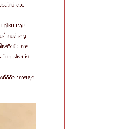
มือนใหม่ ด้วย
ยแค่ไหน เรามี
ในค่ำคืนสำคัญ
หล่ตึงเป๊ะ การ 
ะตุ้นการไหลเวียน
พที่ดีคือ "การหยุด