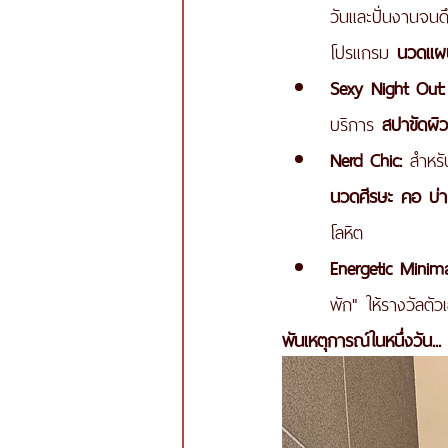
วันและปั่นงานจนด
โปรแกรม 
นวดแผ
Sexy Night Out:
บริการ 
สปาขัดผิว
Nerd Chic:
 สำหรั
นวดศีรษะ คอ บ่า
โลหิต
Energetic Minimal
พัก" ให้รางวัลตั
พันเหตุการณ์ในหนึ่งวัน.