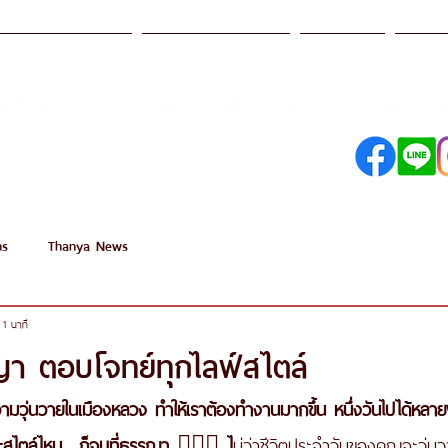
รฐานการบริการ
ธรรญา อคาเดมี
โปรโมชั่น
สาขา
เปิด
SYM-Condo) - บางซื่อ (คอนโดยูดีไลท์ 2 @บางซื่อ สเตชั่น)
098-250-0495
089-890-1870
ns
Thanya News
 1 นาที
า ตอบโจทย์ทุกไลฟ์สไตล์
มวุ่นวายในเมืองหลวง ทำให้เราต้องทำงานมากขึ้น หนึ่งวันไปได้หลา
ะสไตล์ไหน... ก็จบที่ธรรญา 💆‍♀️✨ ไ
ม่ว่าชีวิตประจำวันของคุณจะวุ่น