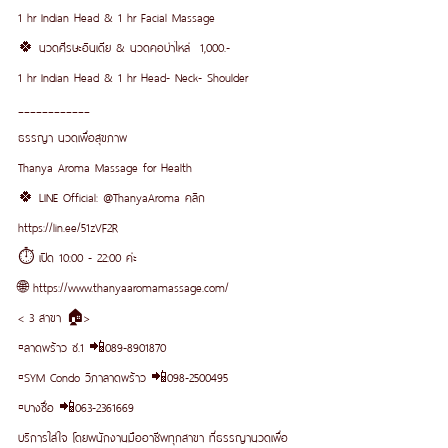
1 hr Indian Head & 1 hr Facial Massage 
🍀 นวดศีรษะอินเดีย & นวดคอบ่าไหล่  1,000.-
1 hr Indian Head & 1 hr Head- Neck- Shoulder
____________
ธรรญา นวดเพื่อสุขภาพ
Thanya Aroma Massage for Health
🍀 LINE Official: @ThanyaAroma คลิก 
https://lin.ee/51zVF2R
⏱ เปิด 10:00 - 22:00 ค่ะ
🌐 https://www.thanyaaromamassage.com/
< 3 สาขา 🏠>
▫️ลาดพร้าว ซ.1 📲089-8901870
▫️SYM Condo วิภาลาดพร้าว 📲098-2500495
▫️บางซื่อ 📲063-2361669
บริการใส่ใจ โดยพนักงานมืออาชีพทุกสาขา ที่ธรรญานวดเพื่อ