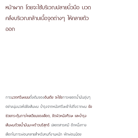
หน้าผาก โดยจะใช้บริเวณปลายนิ้วมือ นวด
คลึงบริเวณกล้ามเนื้อจุดต่างๆ ให้คลายตัว
ออก
การ
นวดศรีษะแบบ
ดั้งเดิมของ
อินเดีย จะใช้ข
การหยอดน้ำมันอุ่นๆ 
อย่างนุ่มนวลไปยังเส้นผม บำรุงจากหนังศรีษะเข้าไปถึงรากผม 
ยัง
ช่วยกระตุ้นการไหลเวียนของเลือด, ขัดผิวหนังศีรษะ และบำรุง
เส้นผมด้วยน้ำมันมะพร้าวบริสุทธิ 
ปลอดสารเคมี อีกหนึ่งทาง
เลือกในการผ่อนคลายสำหรับคนที่งานหนัก พักผ่อนน้อย 