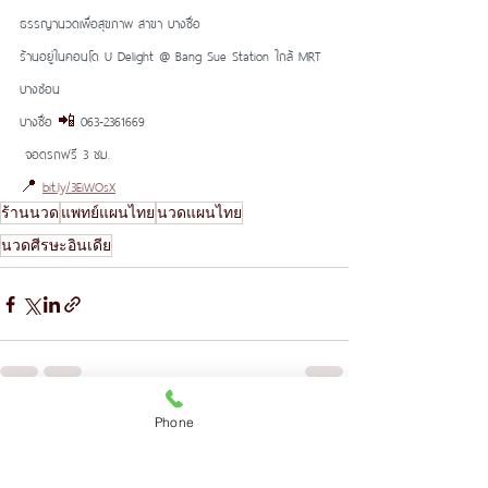
ธรรญานวดเพื่อสุขภาพ สาขา บางซื่อ
ร้านอยู่ในคอนโด U Delight @ Bang Sue Station ใกล้ MRT 
บางซ่อน
บางซื่อ 
📲 
063-2361669
 จอดรถฟรี 3 ชม.  
📍 
bit.ly/3EiWOsX
ร้านนวด
แพทย์แผนไทย
นวดแผนไทย
นวดศีรษะอินเดีย
Phone
ดูทั้งหมด
โพสต์ล่าสุด