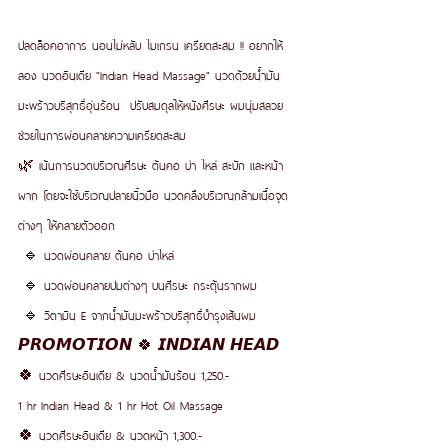
ปลดล็อคอาการ นอนไม่หลับ ไมเกรน เครียดสะสม !! อยากให้
ลอง นวดอินเดีย "Indian Head Massage" นวดด้วยน้ำมัน
มะพร้าวบริสุทธิ์อุ่นร้อน ‍ ปรับสมดุลให้หนังศีรษะ ผมนุ่มสลวย 
ช่วยในการผ่อนคลายความเครียดสะสม
🌿 เน้นการนวดบริเวณศีรษะ ต้นคอ บ่า ไหล่ สะบัก และหน้า
ผาก โดยจะใช้บริเวณปลายนิ้วมือ นวดคลึงบริเวณกล้ามเนื้อจุด
ต่างๆ ให้คลายตัวออก
 🔹 นวดผ่อนคลาย ต้นคอ บ่าไหล่ 
 🔹 นวดผ่อนคลายปมต่างๆ บนศีรษะ กระตุ้นรากผม 
 🔹 วิตามิน E จากน้ำมันมะพร้าวบริสุทธิ์บำรุงเส้นผม
𝙋𝙍𝙊𝙈𝙊𝙏𝙄𝙊𝙉 🍀 𝙄𝙉𝘿𝙄𝘼𝙉 𝙃𝙀𝘼𝘿 
🍀 นวดศีรษะอินเดีย & นวดน้ำมันร้อน 1,250.-
1 hr Indian Head & 1 hr Hot Oil Massage  
🍀 นวดศีรษะอินเดีย & นวดหน้า 1,300.-