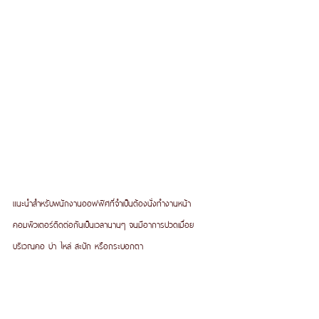
แนะนำสำหรับพนักงานออฟฟิศที่จำเป็นต้องนั่งทำงานหน้า
คอมพิวเตอร์ติดต่อกันเป็นเวลานานๆ จนมีอาการปวดเมื่อย
บริเวณคอ บ่า ไหล่ สะบัก หรือกระบอกตา  