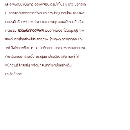
และอาจพัฒนาเป็นภาวะออฟฟิศซินโดรมได้ในระยะยาว นอกจาก
นี้ ความเครียดจากการทำงานและการประชุมต่อเนื่อง ยังส่งผล
ต่อประสิทธิภาพในการทำงานและความสุขของพนักงานอีกด้วย
กิจกรรม 
นวดพนักที่ออฟฟิศ
 เป็นอีกหนึ่งวิธีที่ช่วยดูแลสุขภาพ
ของทีมงานได้อย่างมีประสิทธิภาพ โดยเฉพาะการนวดคอ บ่า 
ไหล่ ซึ่งใช้เวลาเพียง 15–30 นาทีต่อคน แต่สามารถช่วยลดความ
ตึงเครียดของกล้ามเนื้อ กระตุ้นการไหลเวียนโลหิต และทำให้
พนักงานรู้สึกสดชื่น พร้อมกลับมาทำงานได้อย่างเต็ม
ประสิทธิภาพ