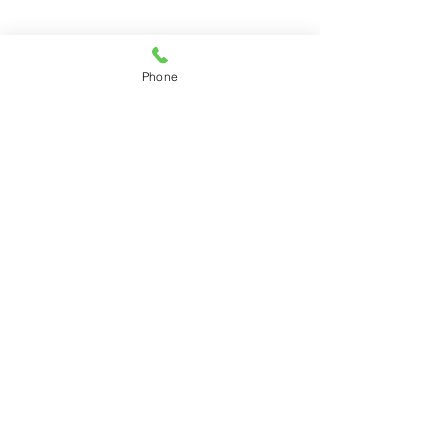
Phone
ความคิดเห็น
ขัดผิวบ่อยแค่ไหนดี
เขียนความคิดเห็น…