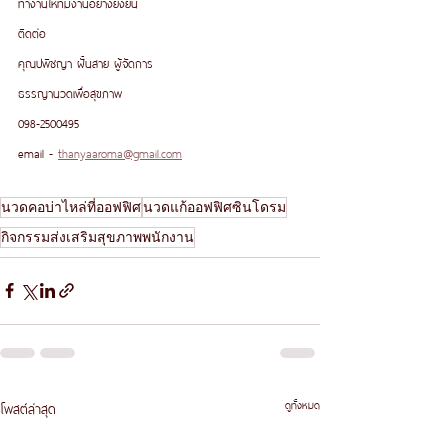
ทำงานให้ทีมงานอย่างยั่งยืน
ติดต่อ 
คุณปพิชญา ฝั้นสาย ผู้จัดการ 
ธรรญานวดเพื่อสุขภาพ
098-2500495
email - 
thanyaaroma@gmail.com
นวดคอบ่าไหล่ที่ออฟฟิศ
นวดแก้ออฟฟิศซินโดรม
กิจกรรมส่งเสริมสุขภาพพนักงาน
ดูทั้งหมด
โพสต์ล่าสุด