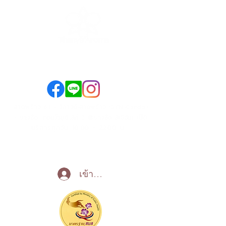
089-890-1870
098-250-0495
ลาดพร้าว ซ.1 - วิภาวดี-ลาดพร้าว (SYM-Condo)
เปิด
- บางซื่อ (คอนโดยูดีไลท์ 2 @บางซื่อ สเตชั่น)
บริการทุกวัน 10:00 - 22:00 น
Call Now
เข้าสู่ระบบ