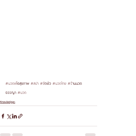
#นวดเพ
ื่อสุขภาพ 
#สปา
#ข
ัดผิว 
#นวดไทย
#ร
้านนวด
ธรรญา 
#นวด
Knowledges