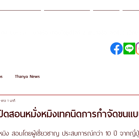
รฐานการบริการ
ธรรญา อคาเดมี
โปรโมชั่น
สาขา
เปิด
SYM-Condo) - บางซื่อ (คอนโดยูดีไลท์ 2 @บางซื่อ สเตชั่น)
098-250-0495
089-890-1870
ns
Thanya News
ยาว 1 นาที
ปิดสอนหมั่งหมิงเทคนิดการกำจัดขนแบ
งหมิง สอนโดยผู้เชี่ยวชาญ ประสบการณ์กว่า 10 ปี จากญี่ปุ