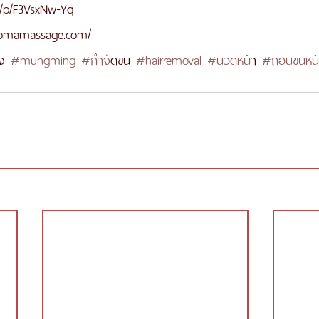
ti/p/F3VsxNw-Yq
aromamassage.com/
ิง 
#mungming
#กำจ
ัดขน 
#hairremoval
#นวดหน
้า 
#ถอนขนหน