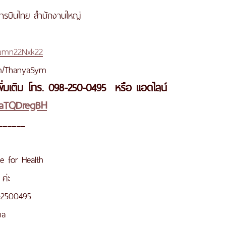
การบินไทย สำนักงานใหญ่
bumn22Nxk22
om/ThanyaSym
่มเติม โทร. 098-250-0495  หรือ แอดไลน์ 
p/RaTQDregBH
______
 for Health
ค่ะ
-2500495
ma