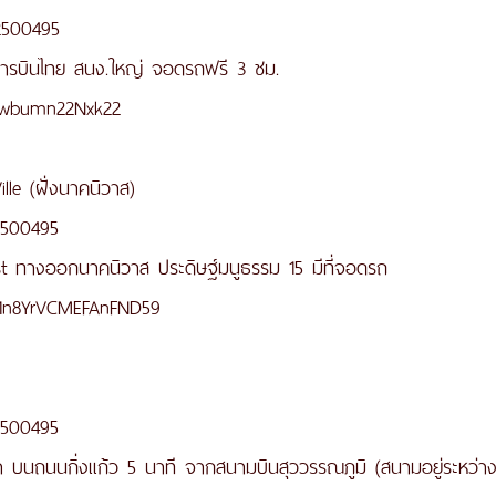
2500495
 การบินไทย สนง.ใหญ่ จอดรถฟรี 3 ชม.
s/wbumn22Nxk22
lle (ฝั่งนาคนิวาส)
2500495
st ทางออกนาคนิวาส ประดิษฐ์มนูธรรม 15 มีที่จอดรถ
s/1n8YrVCMEFAnFND59
2500495
า บนถนนกิ่งแก้ว 5 นาที จากสนามบินสุววรรณภูมิ (สนามอยู่ระหว่าง 