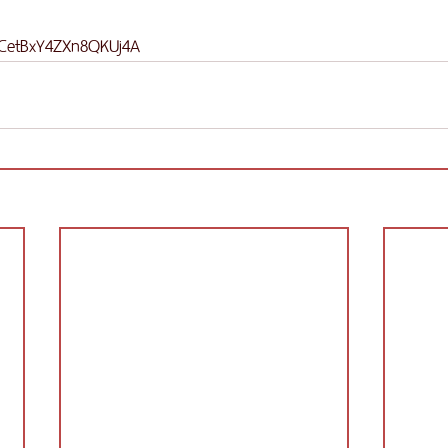
/CetBxY4ZXn8QKUj4A