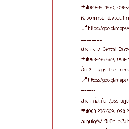
📲089-8901870, 098-
หลังอาคารเล้าเป้งง้วน1
📍https://goo.gl/map
________
สาขา ข้าง Central EastVi
📲063-2361669, 098-
ชั้น 2 อาคาร The Terre
📍https://goo.gl/map
--------
สาขา กิ่งแก้ว สุวรรณภูมิ
📲063-2361669, 098-
สนามไดร์ฟ ซัมมิท อะรีน่