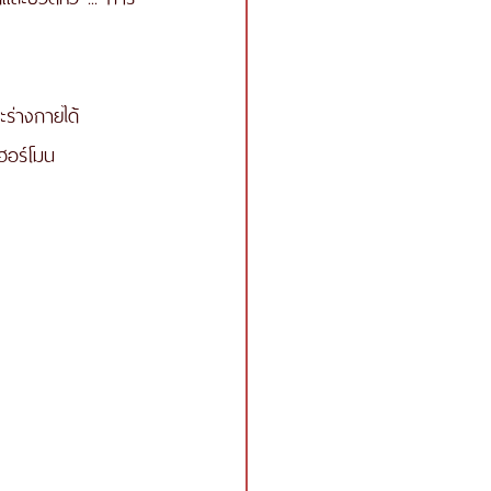
ะร่างกายได้  
ะฮอร์โมน