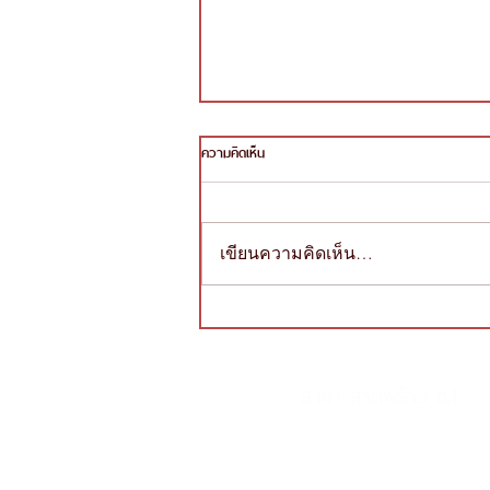
ความคิดเห็น
เขียนความคิดเห็น…
หลักสูตรนวดเพื่อสุขภาพ 60 ชั่วโมง เปิด
ประตูสู่อาชีพ
สาขา ลาดพร้าว ซ.1
227/9 ถ.ลาดพร้าว ซ.1 แขวงจ
เขตจตุจักร กทม.