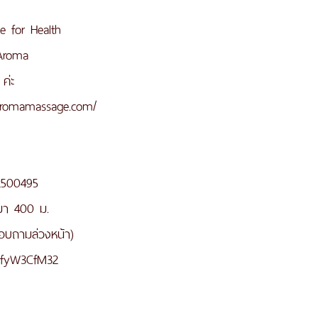
 for Health
aAroma
ค่ะ
aaromamassage.com/
2500495 
 มา 400 ม.
สอบถามล่วงหน้า)
TDfyW3CfM32