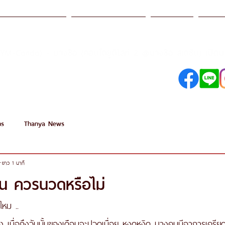
รฐานการบริการ
ธรรญา อคาเดมี
โปรโมชั่น
สาขา
เปิด
SYM-Condo) - บางซื่อ (คอนโดยูดีไลท์ 2 @บางซื่อ สเตชั่น)
098-250-0495
089-890-1870
ns
Thanya News
ยาว 1 นาที
ือน ควรนวดหรือไม่
ไหม ..
ง เมื่อถึงวันนั้นของเดือนจะปวดเมื่อย หงุดหงิด บางคนมีอาการเครีย