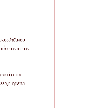
ิ่นของน้ำมันหอม
กเลี่ยงการดัด การ
าดังกล่าว และ
ี่ธรรญา ทุกสาขา