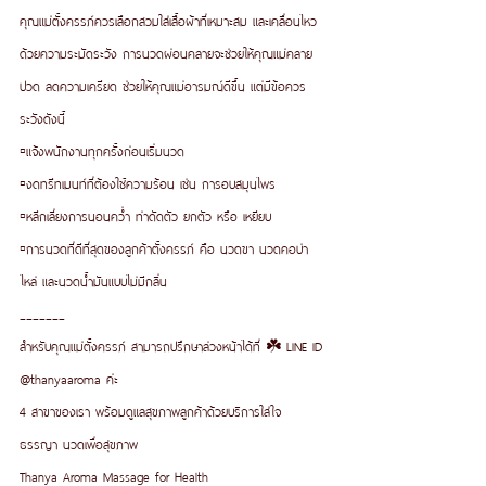
คุณแม่ตั้งครรภ์ควรเลือกสวมใส่เสื้อผ้าที่เหมาะสม และเคลื่อนไหว
ด้วยความระมัดระวัง การนวดผ่อนคลายจะช่วยให้คุณแม่คลาย
ปวด ลดความเครียด ช่วยให้คุณแม่อารมณ์ดีขึ้น แต่มีข้อควร
ระวังดังนี้
▫️แจ้งพนักงานทุกครั้งก่อนเริ่มนวด
▫️งดทรีทเมนท์ที่ต้องใช้ความร้อน เช่น การอบสมุนไพร
▫️หลีกเลี่ยงการนอนคว่ำ ท่าดัดตัว ยกตัว หรือ เหยียบ 
▫️การนวดที่ดีที่สุดของลูกค้าตั้งครรภ์ คือ นวดขา นวดคอบ่า
ไหล่ และนวดน้ำมันแบบไม่มีกลิ่น
_______
สำหรับคุณแม่ตั้งครรภ์ สามารถปรึกษาล่วงหน้าได้ที่ ☘️ LINE ID 
@thanyaaroma ค่ะ 
4 สาขาของเรา พร้อมดูแลสุขภาพลูกค้าด้วยบริการใส่ใจ 
ธรรญา นวดเพื่อสุขภาพ
Thanya Aroma Massage for Health