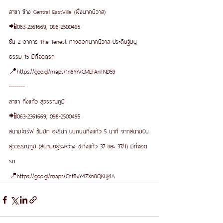
สาขา ข้าง Central EastVille (ฝั่งนาคนิวาส)
📲063-2361669, 098-2500495
ชั้น 2 อาคาร The Terrest ทางออกนาคนิวาส ประดิษฐ์มนู
ธรรม 15 มีที่จอดรถ
📍https://goo.gl/maps/1n8YrVCMEFAnFND59
--------
สาขา กิ่งแก้ว สุวรรณภูมิ
📲063-2361669, 098-2500495
สนามไดร์ฟ ซัมมิท อะรีน่า บนถนนกิ่งแก้ว 5 นาที จากสนามบิน
สุววรรณภูมิ (สนามอยู่ระหว่าง ซ.กิ่งแก้ว 37 และ 37/1) มีที่จอด
รถ
📍https://goo.gl/maps/CetBxY4ZXn8QKUj4A