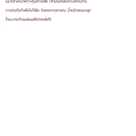
โน้มไปข้างหน้าเพราะศูนย์ถ่วงเสีย กล้ามเนื้อหลังจะรับบทหนักใน
การช่วงดึงตัวเพื่อไม่ให้ล้ม โดยเฉพาะเวลานอน น้ำหนักของมดลูก
ก็จะมากดทับจนส่งผลให้ปวดหลังได้
: