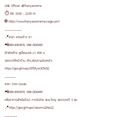
LINE Official: @ThanyaAroma
⏱ เปิด 10:00 - 22:00 ค่ะ
🌐 https://www.thanyaaromamassage.com/
___________
📍สาขา ลาดพร้าว ซ.1
📲089-8901870, 098-2500495 
เข้าซอยข้าง ยูเนี่ยนมอล มา 400 ม.
จอดรถได้หน้าร้าน (โทร.สอบถามล่วงหน้า)
https://goo.gl/maps/8TDfyW3CfM32
_______
สาขา SYM Condo
📲089-8901870, 098-2500495
หลังอาคารเล้าเป้งง้วน1 การบินไทย สนง.ใหญ่ จอดรถฟรี 3 ชม.
📍https://goo.gl/maps/wbumn22Nxk22
________