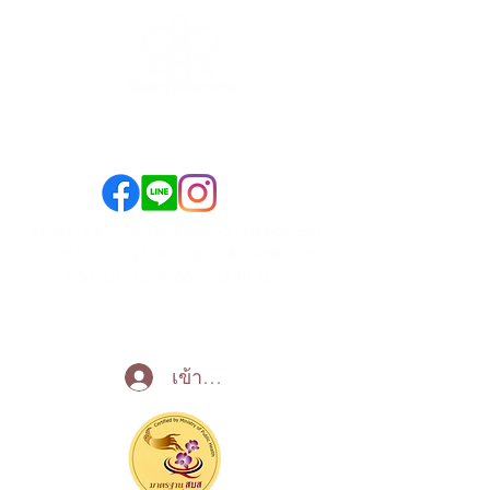
089-890-1870
098-250-0495
ลาดพร้าว ซ.1 - วิภาวดี-ลาดพร้าว (SYM-Condo)
เปิด
- บางซื่อ (คอนโดยูดีไลท์ 2 @บางซื่อ สเตชั่น)
บริการทุกวัน 10:00 - 22:00 น
Call Now
เข้าสู่ระบบ