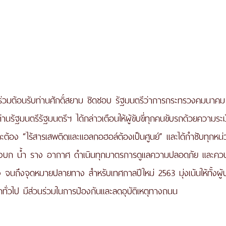
สร่วมต้อนรับท่านศักดิ์สยาม ชิดชอบ รัฐมนตรีว่าการกระทรวงคมนาคม ที
รัฐมนตรีรัฐมนตรีฯ ได้กล่าวเตือนให้ผู้ขับขี่ทุกคนขับรถด้วยความระม
ต้อง “ไร้สารเสพติดและแอลกอฮอล์ต้องเป็นศูนย์” และได้กำชับทุกหน่
งบก น้ำ ราง อากาศ ดำเนินทุกมาตรการดูแลความปลอดภัย และควบค
ง จนถึงจุดหมายปลายทาง สำหรับเทศกาลปีใหม่ 2563 มุ่งเน้นให้ทั้งผ
ถทั่วไป มีส่วนร่วมในการป้องกันและลดอุบัติเหตุทางถนน