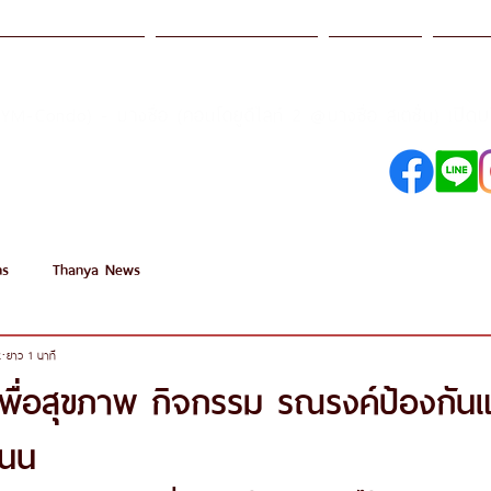
รฐานการบริการ
ธรรญา อคาเดมี
โปรโมชั่น
สาขา
เปิด
SYM-Condo) - บางซื่อ (คอนโดยูดีไลท์ 2 @บางซื่อ สเตชั่น)
098-250-0495
089-890-1870
ns
Thanya News
2
ยาว 1 นาที
ื่อสุขภาพ กิจกรรม รณรงค์ป้องกัน
ถนน