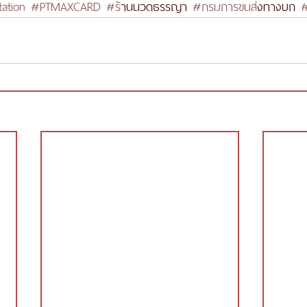
ation
#PTMAXCARD
#ร
้านนวดธรรญา 
#กรมการขนส
่งทางบก 
#