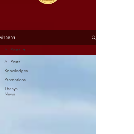
ข่าวสาร
All Posts
All Posts
Knowledges
Promotions
Thanya
News