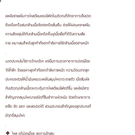
และยังช่วยเพิ่มการไหลเวียนของโลหิตในบริเวณที่เกิดอาการเจ็บปวด
ตึงหรือเกร็งเช่นกล้ามเนื้อข้อต่อหรือเส้นเอ็น ช่วยให้ผ่อนคลายเพิ่ม
ความยืดหยุ่นให้กับกล้ามเนื้อหรือฟื้นฟูเนื้อเยื่อที่ได้รับความเสีย
หาย เหมาะสมสำหรับลูกค้าที่ออกกำลังกายใช้กล้ามเนื้ออย่างหนัก 
.
นวดประคบไม่ใช่การรักษาโรค แต่เป็นการบรรเทาอาการปวดเมื่อย
ได้ล้ำลึก โดยเฉพาะลูกค้าที่ออกกำลังกายหนัก ความร้อนจากลูก
ประคบจะช่วยให้น้ำมันหอมระเหยในสมุนไพรกระจายตัว เมื่อสัมผัส
กับบริเวณกล้ามเนื้อจะกระตุ้นการไหลเวียนโลหิตดีขึ้น และยังมีสาร
สำคัญจากสมุนไพรบางชนิดที่ซึมเข้าทางผิวหนัง ช่วยรักษาอาการ
เคล็ด ขัด ยอก และลดปวดได้ ส่วนประกอบสำคัญของลูกประคบที่
มีฤทธิ์สมุนไพร
.
🍀 ไพล แก้ปวดเมื่อย ลดการอักเสบ