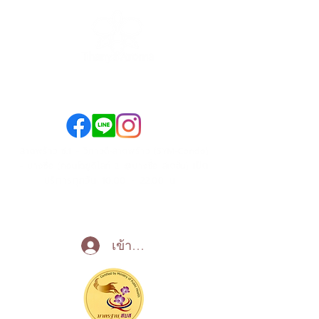
089-890-1870
098-250-0495
ลาดพร้าว ซ.1 - วิภาวดี-ลาดพร้าว (SYM-Condo)
เปิด
- บางซื่อ (คอนโดยูดีไลท์ 2 @บางซื่อ สเตชั่น)
บริการทุกวัน 10:00 - 22:00 น
Call Now
เข้าสู่ระบบ