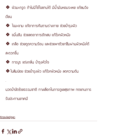
🍀 ผิวมะกรูด ถ้าไม่มีใช้ใบแทนได้ มีน้ำมันหอมระเหย แก้ลมวิง
เวียน
🍀 ใบมะขาม แก้อาการคันตามร่างกาย ช่วยบำรุงผิว
🍀 ขมิ้นชัน ช่วยลดอาการอักเสบ แก้โรคผิวหนัง
🍀 เกลือ ช่วยดูดความร้อน และช่วยพาตัวยาซึมผ่านผิวหนังได้
สะดวกขึ้น
🍀 การบูร แต่งกลิ่น บำรุงหัวใจ
🍀ใบส้มป่อย ช่วยบำรุงผิว แก้โรคผิวหนัง ลดความดัน
.
นวดบำบัดโดยธรรมชาติ ทางเลือกในการดูแลสุขภาพ ทดแทนการ
รับประทานยาเคมี 
Knowledges